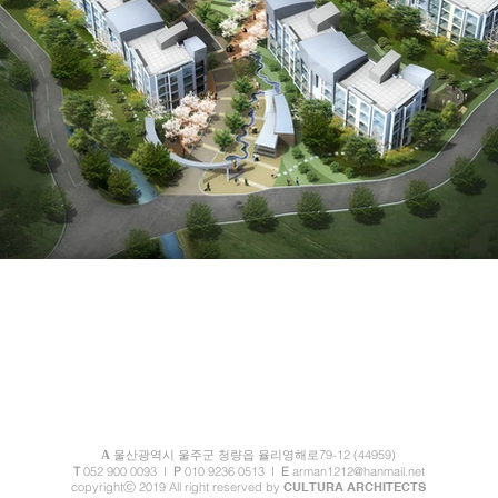
79-12 (44959)
A
울산광역시 울주군 청량읍 율
리영해로
T
052 900 0093
I
P
010 9236 0513 I
E
arman1212@hanmail.net
copyrightⓒ 2019 All right reserved by
CULTURA ARCHITECTS