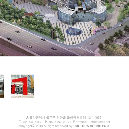
79-12 (44959)
A
울산광역시 울주군 청량읍 율
리영해로
T
052 900 0093
I
P
010 9236 0513 I
E
arman1212@hanmail.net
copyrightⓒ 2019 All right reserved by
CULTURA ARCHITECTS