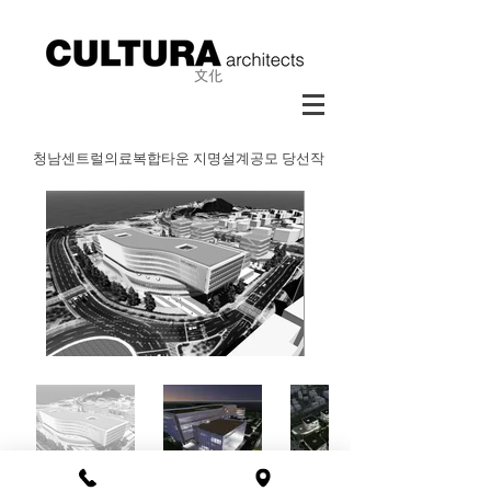
청남센트럴의료복합타운 지명설계공모 당선작